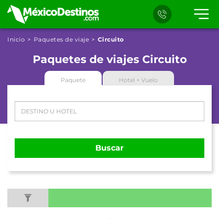
Inicio
Paquetes de viaje
Circuito
Paquetes de viajes Circuito
Paquete
Hotel + Vuelo
Buscar