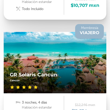
Habiación estandar
$10,707 mxn
Todo Incluido
Membresía
VIAJERO
GR Solaris Cancún
Cancún
3 noches, 4 días
$12,246 mxn
Habiación estandar