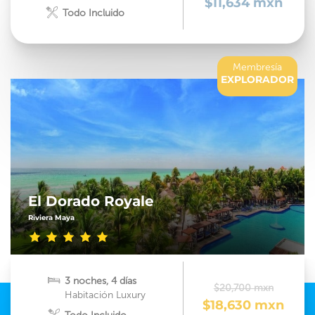
$11,634 mxn
Todo Incluido
Membresía
EXPLORADOR
El Dorado Royale
Riviera Maya
3 noches, 4 días
$20,700 mxn
Habitación Luxury
$18,630 mxn