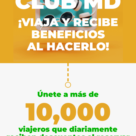
CLUB MD
¡VIAJA Y RECIBE
BENEFICIOS
AL HACERLO!
Únete a más de
10,000
viajeros que diariamente