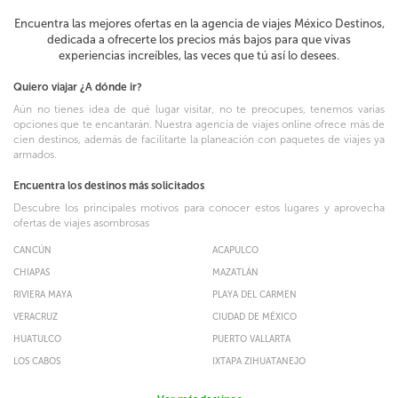
Encuentra las mejores ofertas en la agencia de viajes México Destinos,
dedicada a ofrecerte los precios más bajos para que vivas
experiencias increíbles, las veces que tú así lo desees.
Quiero viajar ¿A dónde ir?
Aún no tienes idea de qué lugar visitar, no te preocupes, tenemos varias
opciones que te encantarán. Nuestra agencia de viajes online ofrece más de
cien destinos, además de facilitarte la planeación con paquetes de viajes ya
armados.
Encuentra los destinos más solicitados
Descubre los principales motivos para conocer estos lugares y aprovecha
ofertas de viajes asombrosas
CANCÚN
ACAPULCO
CHIAPAS
MAZATLÁN
RIVIERA MAYA
PLAYA DEL CARMEN
VERACRUZ
CIUDAD DE MÉXICO
HUATULCO
PUERTO VALLARTA
LOS CABOS
IXTAPA ZIHUATANEJO