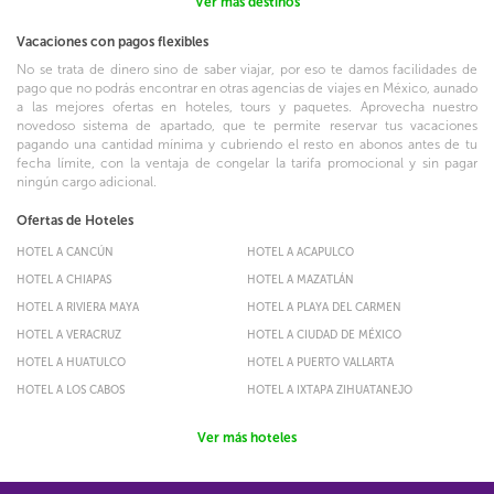
Ver más destinos
Vacaciones con pagos flexibles
No se trata de dinero sino de saber viajar, por eso te damos facilidades de
pago que no podrás encontrar en otras agencias de viajes en México, aunado
a las mejores ofertas en hoteles, tours y paquetes. Aprovecha nuestro
novedoso sistema de apartado, que te permite reservar tus vacaciones
pagando una cantidad mínima y cubriendo el resto en abonos antes de tu
fecha límite, con la ventaja de congelar la tarifa promocional y sin pagar
ningún cargo adicional.
Ofertas de Hoteles
HOTEL A CANCÚN
HOTEL A ACAPULCO
HOTEL A CHIAPAS
HOTEL A MAZATLÁN
HOTEL A RIVIERA MAYA
HOTEL A PLAYA DEL CARMEN
HOTEL A VERACRUZ
HOTEL A CIUDAD DE MÉXICO
HOTEL A HUATULCO
HOTEL A PUERTO VALLARTA
HOTEL A LOS CABOS
HOTEL A IXTAPA ZIHUATANEJO
Ver más hoteles