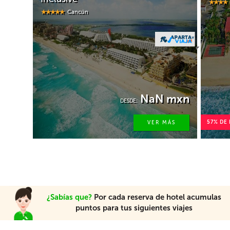
Los Cabos
7,022
mxn
DESDE:
NaN mxn
2,950 mxn
:
57% DE DTO.
VER MÁS
VER MÁS
¿Sabías que?
Por cada reserva de hotel acumulas
puntos para tus siguientes viajes