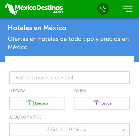
Hoteles en México
Ofertas en hoteles de todo tipo y precios en
México
LLEGADA
SALIDA
Llegada
Salida
ADULTOS Y NIÑOS
2 Adultos 0 Niños