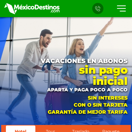
VACACIONES EN ABONOS
sin pago
inicial
APARTA Y PAGA POCO A POCO
SIN INTERESES
CON O SIN TARJETA
GARANTÍA DE MEJOR TARIFA
Hotel
Tour
Traslado
Paquete