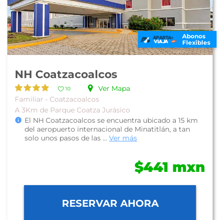
Abonos
Flexibles
NH Coatzacoalcos
Ver Mapa
10
Familiar - Coatzacoalcos
A 3Km de Parque Coatza Jurásico
El NH Coatzacoalcos se encuentra ubicado a 15 km
del aeropuerto internacional de Minatitlán, a tan
solo unos pasos de las ...
Ver más
$441 mxn
RESERVAR AHORA