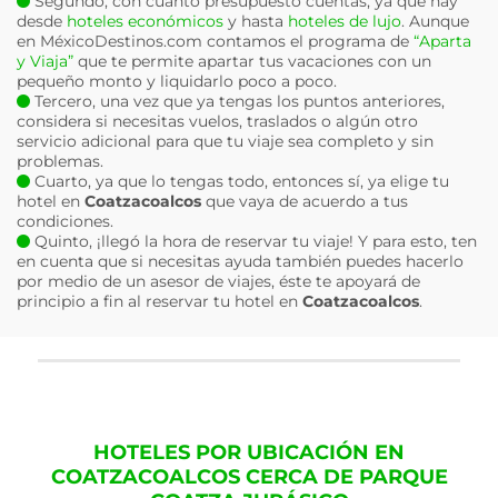
Segundo, con cuánto presupuesto cuentas, ya que hay
desde
hoteles económicos
y hasta
hoteles de lujo
. Aunque
en MéxicoDestinos.com contamos el programa de
“Aparta
y Viaja”
que te permite apartar tus vacaciones con un
pequeño monto y liquidarlo poco a poco.
Tercero, una vez que ya tengas los puntos anteriores,
considera si necesitas vuelos, traslados o algún otro
servicio adicional para que tu viaje sea completo y sin
problemas.
Cuarto, ya que lo tengas todo, entonces sí, ya elige tu
hotel en
Coatzacoalcos
que vaya de acuerdo a tus
condiciones.
Quinto, ¡llegó la hora de reservar tu viaje! Y para esto, ten
en cuenta que si necesitas ayuda también puedes hacerlo
por medio de un asesor de viajes, éste te apoyará de
principio a fin al reservar tu hotel en
Coatzacoalcos
.
HOTELES POR UBICACIÓN EN
COATZACOALCOS CERCA DE PARQUE