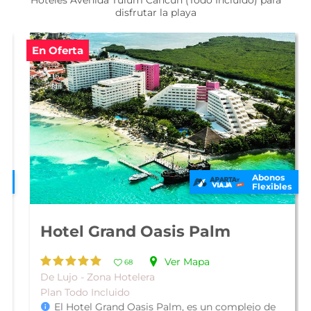
Hoteles Avenida Tulum Cancún (Todo Incluido) para
disfrutar la playa
En Oferta
Abonos
Flexibles
Hotel Grand Oasis Palm
Ver Mapa
68
De Lujo - Zona Hotelera
Plan Todo Incluido
El Hotel Grand Oasis Palm, es un complejo de