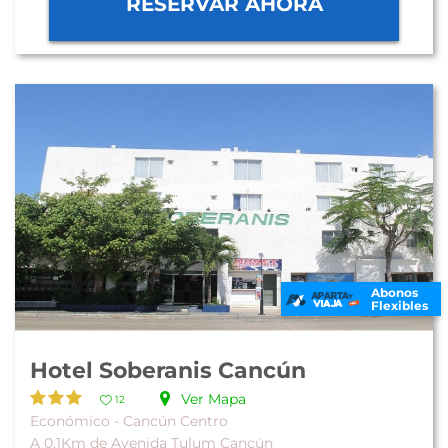
RESERVAR AHORA
Abonos
Flexibles
Hotel Soberanis Cancún
Ver Mapa
12
Económico - Cancún Centro
A 0.1Km de Avenida Tulum Cancún