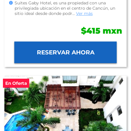
Suites Gaby Hotel, es una propiedad con una
privilegiada ubicación en el centro de Cancún, un
sitio ideal desde donde podr...
Ver más
$415 mxn
RESERVAR AHORA
En Oferta