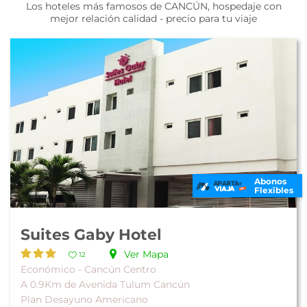
Los hoteles más famosos de CANCÚN, hospedaje con
mejor relación calidad - precio para tu viaje
Abonos
Flexibles
Suites Gaby Hotel
Ver Mapa
12
Económico - Cancún Centro
A 0.9Km de Avenida Tulum Cancún
Plan Desayuno Americano