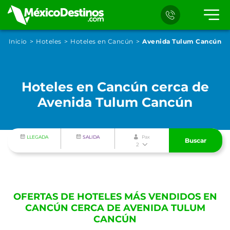
Inicio
Hoteles
Hoteles en Cancún
Avenida Tulum Cancún
Hoteles en Cancún cerca de
Avenida Tulum Cancún
LLEGADA
SALIDA
Pax
Buscar
2
OFERTAS DE HOTELES MÁS VENDIDOS EN
CANCÚN CERCA DE AVENIDA TULUM
CANCÚN