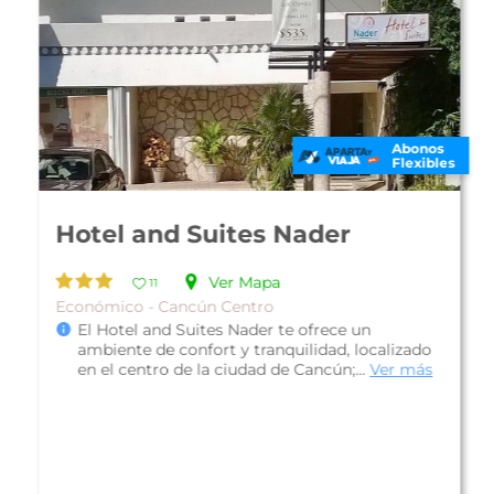
Abonos
Flexibles
Hotel and Suites Nader
Ver Mapa
11
Económico - Cancún Centro
El Hotel and Suites Nader te ofrece un
ambiente de confort y tranquilidad, localizado
en el centro de la ciudad de Cancún;...
Ver más