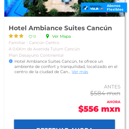
Abonos
Flexibles
Hotel Ambiance Suites Cancún
Ver Mapa
12
Familiar - Cancún Centro
A 0.6Km de Avenida Tulum Cancún
Plan Desayuno Continental
Hotel Ambiance Suites Cancún, te ofrece un
ambiente de confort y tranquilidad, localizado en el
centro de la ciudad de Can...
Ver más
ANTES
$584 mxn
AHORA
$556 mxn