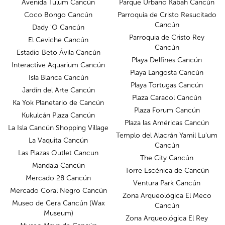
Avenida Tulum Cancún
Parque Urbano Kabah Cancún
Coco Bongo Cancún
Parroquia de Cristo Resucitado
Cancún
Dady 'O Cancún
Parroquia de Cristo Rey
El Ceviche Cancún
Cancún
Estadio Beto Ávila Cancún
Playa Delfines Cancún
Interactive Aquarium Cancún
Playa Langosta Cancún
Isla Blanca Cancún
Playa Tortugas Cancún
Jardín del Arte Cancún
Plaza Caracol Cancún
Ka Yok Planetario de Cancún
Plaza Forum Cancún
Kukulcán Plaza Cancún
Plaza las Américas Cancún
La Isla Cancún Shopping Village
Templo del Alacrán Yamil Lu'um
La Vaquita Cancún
Cancún
Las Plazas Outlet Cancun
The City Cancún
Mandala Cancún
Torre Escénica de Cancún
Mercado 28 Cancún
Ventura Park Cancún
Mercado Coral Negro Cancún
Zona Arqueológica El Meco
Museo de Cera Cancún (Wax
Cancún
Museum)
Zona Arqueológica El Rey