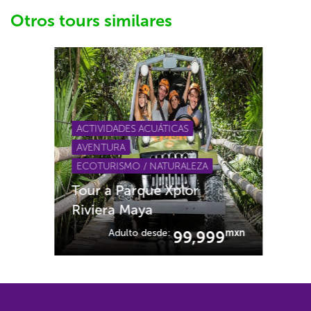
Otros tours similares
ACTIVIDADES ACUÁTICAS
AVENTURA
ECOTURISMO / NATURALEZA
Tour a Parque Xplor
Riviera Maya
Adulto desde:
mxn
99,999