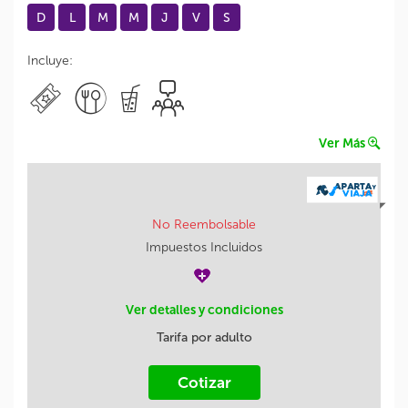
D
L
M
M
J
V
S
Incluye:
Ver Más
No Reembolsable
Impuestos Incluidos
Ver detalles y condiciones
Tarifa por adulto
Cotizar